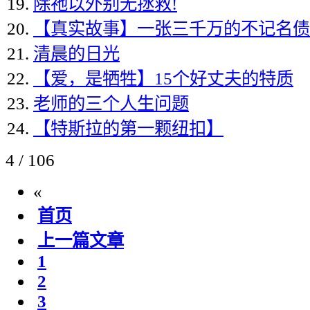
除祂以外别无拯救!
【真实故事】一张三千万的不记名债
清晨的日光
【爱，是牺牲】15个好丈夫的特质
老师的三个人生问题
【特斯拉的第一颗纽扣】
4 / 106
«
首页
上一篇文章
1
2
3