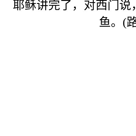
耶稣讲完了，对西门说
鱼。(路