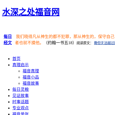
水深之处福音网
每日
我们晓得凡从神生的都不犯罪，那从神生的，保守自己
经文
者也就不摸他。
（约翰一书五18）
阅读原文：
撒但无法越过
首页
真理启示
福音真理
福音小品
福音故事
每日灵粮
见证故事
时事话题
专业观点
福音单张