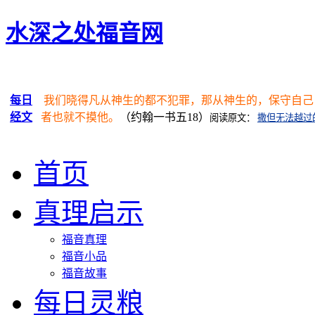
水深之处福音网
每日
我们晓得凡从神生的都不犯罪，那从神生的，保守自己
经文
者也就不摸他。
（约翰一书五18）
阅读原文：
撒但无法越过
首页
真理启示
福音真理
福音小品
福音故事
每日灵粮